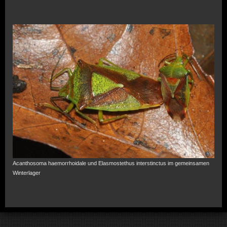
Acanthosoma haemorrhoidale und Elasmostethus interstinctus im gemeinsamen
Winterlager