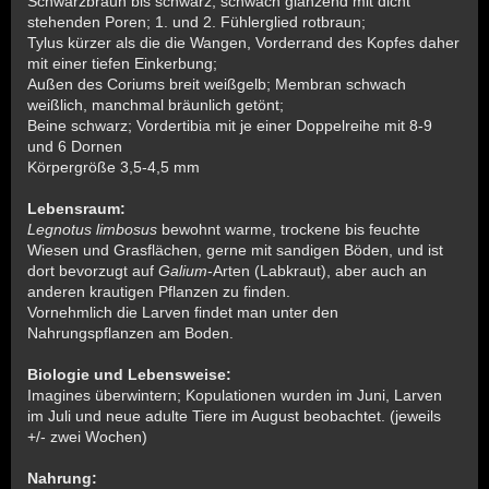
Schwarzbraun bis schwarz; schwach glänzend mit dicht
stehenden Poren; 1. und 2. Fühlerglied rotbraun;
Tylus kürzer als die die Wangen, Vorderrand des Kopfes daher
mit einer tiefen Einkerbung;
Außen des Coriums breit weißgelb; Membran schwach
weißlich, manchmal bräunlich getönt;
Beine schwarz; Vordertibia mit je einer Doppelreihe mit 8-9
und 6 Dornen
Körpergröße 3,5-4,5 mm
Lebensraum:
Legnotus limbosus
bewohnt warme, trockene bis feuchte
Wiesen und Grasflächen, gerne mit sandigen Böden, und ist
dort bevorzugt auf
Galium
-Arten (Labkraut), aber auch an
anderen krautigen Pflanzen zu finden.
Vornehmlich die Larven findet man unter den
Nahrungspflanzen am Boden.
Biologie und Lebensweise:
Imagines überwintern; Kopulationen wurden im Juni, Larven
im Juli und neue adulte Tiere im August beobachtet. (jeweils
+/- zwei Wochen)
Nahrung: