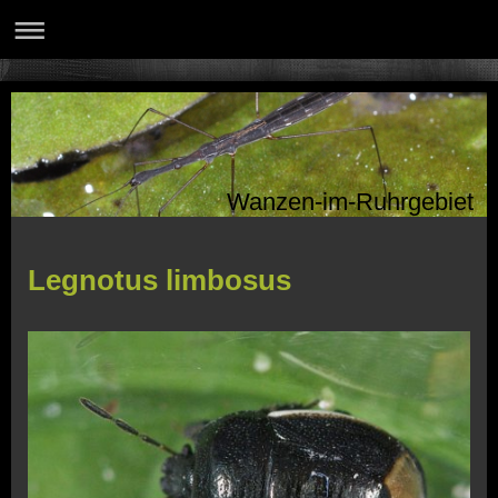
Wanzen-im-Ruhrgebiet
Legnotus limbosus