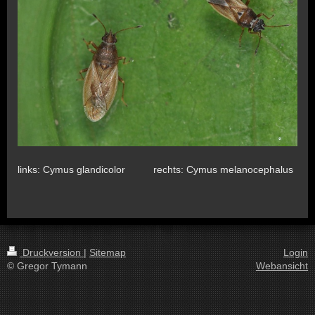
links: Cymus glandicolor rechts: Cymus melanocephalus
Druckversion
|
Sitemap
Login
© Gregor Tymann
Webansicht