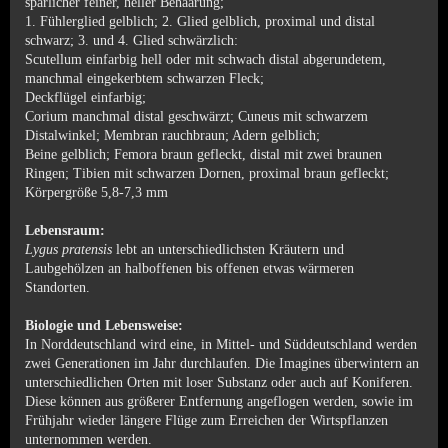
spärlicher feiner, heller Behaarung;
1. Fühlerglied gelblich; 2. Glied gelblich, proximal und distal
schwarz;
3. und 4. Glied schwärzlich:
Scutellum einfarbig hell oder mit schwach distal abgerundetem,
manchmal eingekerbtem schwarzen Fleck;
Deckflügel einfarbig;
Corium manchmal distal geschwärzt; Cuneus mit schwarzem
Distalwinkel; Membran rauchbraun; Adern gelblich;
Beine gelblich; Femora braun gefleckt, distal mit zwei braunen
Ringen;
Tibien mit schwarzen Dornen, proximal braun gefleckt;
Körpergröße 5,8-7,3 mm
Lebensraum:
Lygus pratensis
lebt an unterschiedlichsten Kräutern und
Laubgehölzen
an halboffenen bis offenen etwas wärmeren
Standorten.
Biologie und Lebensweise:
In Norddeutschland wird eine, in Mittel- und Süddeutschland werden
zwei Generationen im Jahr durchlaufen. Die Imagines überwintern an
unterschiedlichen Orten mit loser Substanz oder auch auf Koniferen.
Diese können aus größerer Entfernung angeflogen werden, sowie im
Frühjahr wieder längere Flüge zum Erreichen der Wirtspflanzen
unternommen werden.