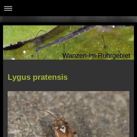
Wanzen-im-Ruhrgebiet
Lygus pratensis