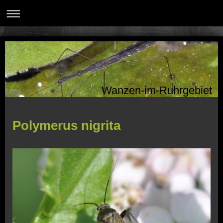
Wanzen-im-Ruhrgebiet
Polymerus nigrita