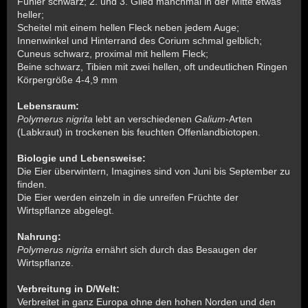
Fühler schwarz; 2. und 3. Glied manchmal in der Mitte etwas
heller;
Scheitel mit einem hellen Fleck neben jedem Auge;
Innenwinkel und Hinterrand des Corium schmal gelblich;
Cuneus schwarz, proximal mit hellem Fleck;
Beine schwarz, Tibien mit zwei hellen, oft undeutlichen Ringen
Körpergröße 4-4,9 mm
Lebensraum:
Polymerus nigrita
lebt an verschiedenen
Galium
-Arten
(Labkraut) in trockenen bis feuchten Offenlandbiotopen.
Biologie und Lebensweise:
Die Eier überwintern, Imagines sind von Juni bis September zu
finden.
Die Eier werden einzeln in die unreifen Früchte der
Wirtspflanze abgelegt.
Nahrung:
Polymerus nigrita
ernährt sich durch das Besaugen der
Wirtspflanze.
Verbreitung in D/Welt:
Verbreitet in ganz Europa ohne den hohen Norden und den