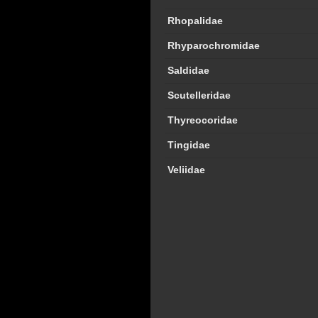
Rhopalidae
Rhyparochromidae
Saldidae
Scutelleridae
Thyreocoridae
Tingidae
Veliidae