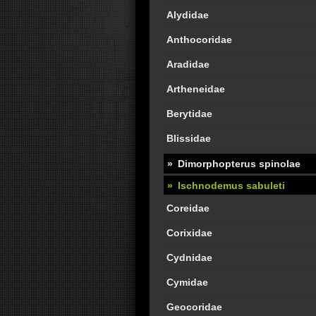
Alydidae
Anthocoridae
Aradidae
Artheneidae
Berytidae
Blissidae
Dimorphopterus spinolae
Ischnodemus sabuleti
Coreidae
Corixidae
Cydnidae
Cymidae
Geocoridae