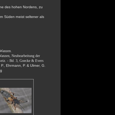
hme des hohen Nordens, zu
im Süden meist seltener als
 Wanzen.
nzen, Neubearbeitung der
weiz. - Bd. 3, Goecke & Evers
P., Ehrmann, P. & Ulmer, G.
ig