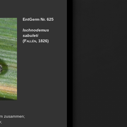
EntGerm Nr. 625
Ischnodemus
sabuleti
(
Fallén
, 1826)
tum zusammen;
b;