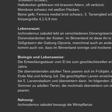
Scutellum schwarz;
Halbdecken gelbbraun mit braunen Adern, oft verkürzt;
Membran schwarz mit weißen Flecken;
Beine gelb; Femora medial breit schwarz; 3. Tarsenglied s
Körpergröße 4,1-5,9 mm
Lebensraum:
Ischnodemus sabuleti
lebt an verschiedenen Dünengräsern
Dünenstandorten der Küsten. Im Binnenland ist diese Art i
Süßgräsern der Gattung
Glyceria
, manchmal auch an ander
kommt auch vor, dass im Binnenland sonnige und trockene 
Biologie und Lebensweise:
Die Entwicklungsdauer vom Ei bis zum geschlechtsreifen e
Jahre.
Die überwinternden adulten Tiere paaren sich im Frühjahr, 
Ende Mai und Anfang Juli. Die geschlüpften Larven erreich
bis 5. Larvenstadium und überwintern dann. Im folgenden Ja
Sommer zu adulten Tieren, die nochmals überwintern um si
paaren.
Nahrung:
Ischnodemus sabuleti
besaugt die Wirtspflanze.