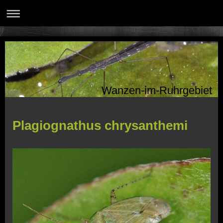
Wanzen-im-Ruhrgebiet
Plagiognathus chrysanthemi