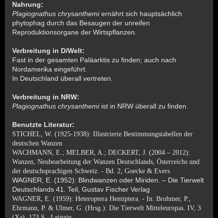
Nahrung:
Plagiognathus chrysanthemi
ernährt sich hauptsächlich
phytophag durch das Besaugen der unreifen
Reproduktionsorgane der Wirtspflanzen.
Verbreitung in D/Welt:
Fast in der gesamten Paläarktis zu finden; auch nach
Nordamerika eingeführt.
In Deutschland überall vertreten.
Verbreitung in NRW:
Plagiognathus chrysanthemi
ist in NRW überall zu finden.
Benutzte Literatur:
STICHEL, W. (1925-1938): Illustrierte Bestimmungstabellen der
deutschen Wanzen
WACHMANN, E.; MELBER, A.; DECKERT, J. (2004 – 2012):
Wanzen, Neubearbeitung der Wanzen Deutschlands, Österreichs und
der deutschsprachigen Schweiz. - Bd. 2, Goecke & Evers
WAGNER, E. (1952): Blindwanzen oder Miriden. – Die Tierwelt
Deutschlands 41. Teil, Gustav Fischer Verlag
WAGNER, E. (1959): Heteroptera Hemiptera. - In: Brohmer, P.,
Ehrmann, P. & Ulmer, G. (Hrsg.): Die Tierwelt Mitteleuropas. IV, 3
(Xa), 173 S., Leipzig