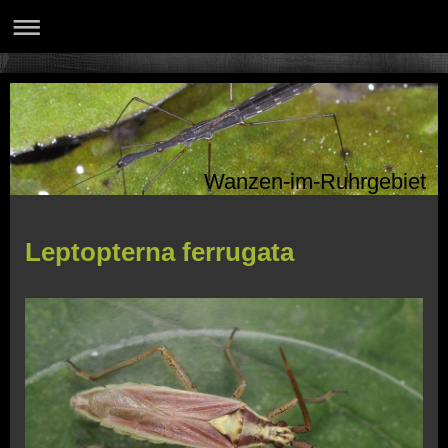
Wanzen-im-Ruhrgebiet
Leptopterna ferrugata