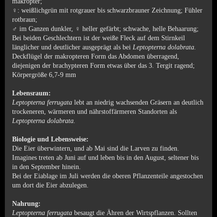
makropter;
♀:
weißlichgrün mit rotgrauer bis schwarzbrauner Zeichnung; Fühler
rotbraun;
♂
♀
im Ganzen dunkler,
heller gefärbt; schwache, helle Behaarung;
Bei beiden Geschlechtern ist der weiße Fleck auf dem Stirnkeil
länglicher und deutlicher ausgeprägt als bei
Leptopterna dolabrata.
Deckflügel der makropteren Form das Abdomen überragend,
diejenigen der brachypteren Form etwas über das 3. Tergit ragend;
Körpergröße 6,7-9 mm
Lebensraum:
Leptopterna ferrugata
lebt an niedrig wachsenden Gräsern an deutlich
trockeneren, wärmeren und nährstoffärmeren Standorten als
Leptopterna dolabrata.
Biologie und Lebensweise:
Die Eier überwintern, und ab Mai sind die Larven zu finden.
Imagines treten ab Juni auf und leben bis in den August, seltener bis
in den September hinein.
Bei der Eiablage im Juli werden die oberen Pflanzenteile angestochen
um dort die Eier abzulegen.
Nahrung:
Leptopterna ferrugata
besaugt die Ähren der Wirtspflanzen. Sollten