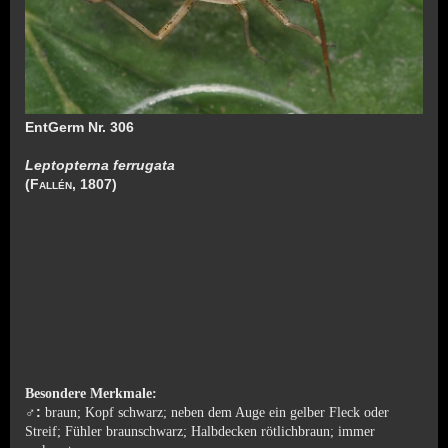
EntGerm Nr. 306
Leptopterna ferrugata
(
Fallén
, 1807)
Besondere Merkmale:
♂:
braun; Kopf schwarz; neben dem Auge ein gelber Fleck oder
Streif; Fühler braunschwarz; Halbdecken rötlichbraun; immer