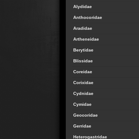
Alydidae
Anthocoridae
Aradidae
Artheneidae
Berytidae
Blissidae
Coreidae
Corixidae
Cydnidae
Cymidae
Geocoridae
Gerridae
Heterogastridae