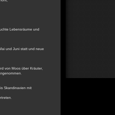
höht;
euchte Lebensräume und
Mai und Juni statt und neue
ird von Moos über Kräuter,
e angenommen.
is Skandinavien mit
rtreten.