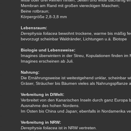
Mitte oder drei Reihen hinten; Seiten und Mitte dachartig er
Membran am Rand mit großen viereckigen Maschen;
Beine rotbraun;
Körpergröße 2,8-3,8 mm
Lebensraum:
Derephysia foliacea
bewohnt trockene, warme bis mäßig f
bevorzugt scheinbar Waldränder, Lichtungen u.ä. Biotope
Biologie und Lebensweise:
Imagines überwintern in der Streu, Kopulationen finden im 
Imagines erscheinen ab Juli.
Nahrung:
Die Ernährungsweise ist weitestgehend unklar, scheinbar w
Gräser, Sträucher bis Bäumen vieles als Nahrungspflanz
Verbreitung in D/Welt:
Verbreitet von den Kanarischen Inseln durch ganz Europa b
Ausnahme des hohen Nordens.
Im Osten bis China und Japan; ebenfalls in Nordamerika ve
Verbreitung in NRW:
Derephysia foliacea
ist in NRW vertreten.