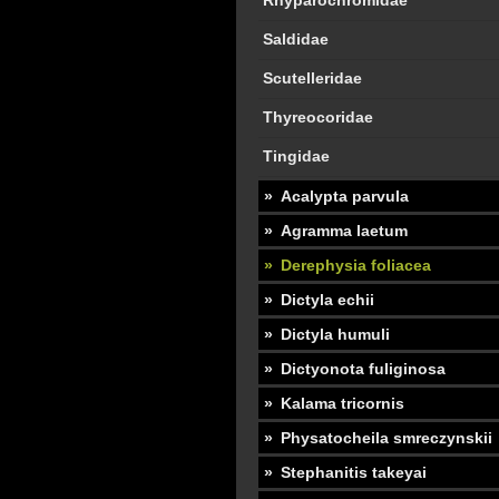
Rhyparochromidae
Saldidae
Scutelleridae
Thyreocoridae
Tingidae
Acalypta parvula
Agramma laetum
Derephysia foliacea
Dictyla echii
Dictyla humuli
Dictyonota fuliginosa
Kalama tricornis
Physatocheila smreczynskii
Stephanitis takeyai