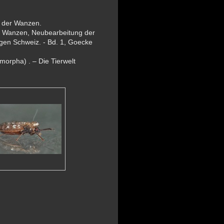
n der Wanzen.
 Wanzen, Neubearbeitung der
gen Schweiz. - Bd. 1, Goecke
orpha) . – Die Tierwelt