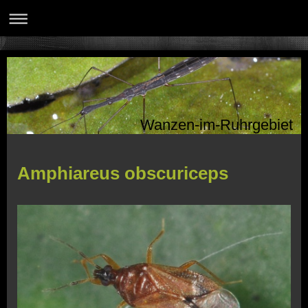
Wanzen-im-Ruhrgebiet
Amphiareus obscuriceps