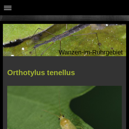
Wanzen-im-Ruhrgebiet
Orthotylus tenellus