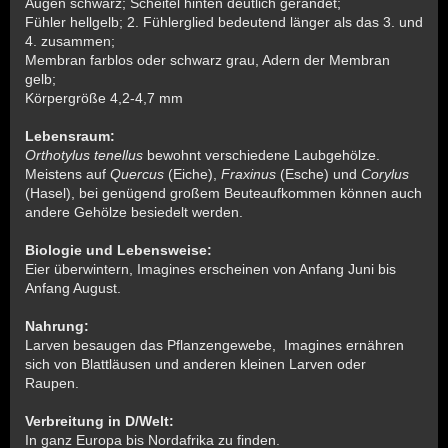
Augen schwarz; Scheitel hinten deutlich gerandet;
Fühler hellgelb; 2. Fühlerglied bedeutend länger als das 3. und
4. zusammen;
Membran farblos oder schwarz grau, Adern der Membran
gelb;
Körpergröße 4,2-4,7 mm
Lebensraum:
Orthotylus tenellus
bewohnt verschiedene Laubgehölze.
Meistens auf
Quercus
(Eiche),
Fraxinus
(Esche) und
Corylus
(Hasel), bei genügend großem Beuteaufkommen können auch
andere Gehölze besiedelt werden.
Biologie und Lebensweise:
Eier überwintern, Imagines erscheinen von Anfang Juni bis
Anfang August.
Nahrung:
Larven besaugen das Pflanzengewebe, Imagines ernähren
sich von Blattläusen und anderen kleinen Larven oder
Raupen.
Verbreitung in D/Welt:
In ganz Europa bis Nordafrika zu finden.