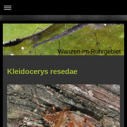
Wanzen-im-Ruhrgebiet
Kleidocerys resedae