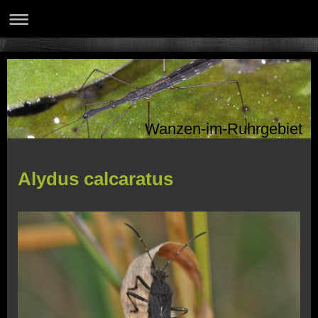
Wanzen-im-Ruhrgebiet
Alydus calcaratus