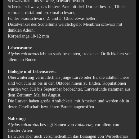
Schwarzbraun bis schwarz; schwarz behaart;
Schenkel schwarz, das hintere Paar mit drei Dornen besetzt; Tibien
rotbraun, distal und proximal schwarz;
Fühler braunschwarz, 2. und 3. Glied etwas heller;
Distalwinkel des Scutellums weißlichgelb; Membran schwarz mit
dunklen Adern;
Körperlänge 10-12 mm
Lebensraum:
Alydus calcaratus
lebt an stark besonnten, trockenen Örtlichkeiten vor
allem am Boden.
Biologie und Lebensweise:
Überwinterung vermutlich als junge Larve oder Ei, die adulten Tiere
sind von Juni an bis in den Oktober hinein zu finden. Kopulationen
wurden von Juli bis September beobachtet, Larvenfunde stammen aus
dem Zeitraum Mai bis August.
Die Larven haben große Ähnlichkeit mit Ameisen und werden oft in
deren Gesellschaft bzw. ihren Bauten angetroffen.
Nahrung:
Alydus calcaratus
besaugt Samen von
Fabaceae
, vor allem von
Ginster-Arten.
Es wurde aber auch verschiedentlich das Besaugen von Wirbeltieraas