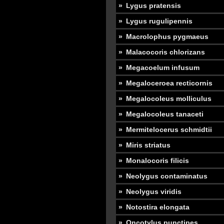
Lygus pratensis
Lygus rugulipennis
Macrolophus pygmaeus
Malacocoris chlorizans
Megacoelum infusum
Megaloceroea recticornis
Megalocoleus molliculus
Megalocoleus tanaceti
Mermitelocerus schmidtii
Miris striatus
Monalocoris filicis
Neolygus contaminatus
Neolygus viridis
Notostira elongata
Oncotylus punctipes