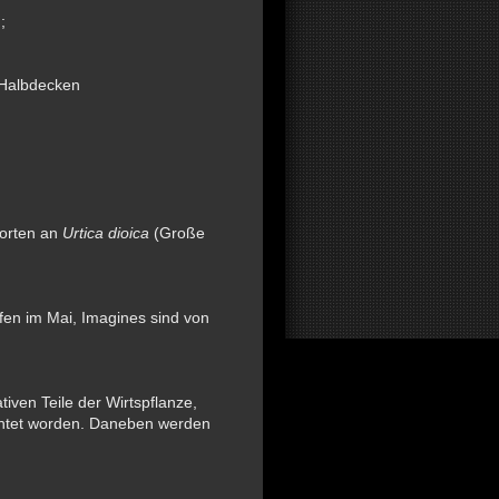
;
 Halbdecken
dorten an
Urtica dioica
(Große
pfen im Mai, Imagines sind von
iven Teile der Wirtspflanze,
chtet worden. Daneben werden