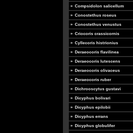
Compsidolon salicellum
Conostethus roseus
Conostethus venustus
Criocoris crassicornis
Cyllecoris histrionius
Deraeocoris flavilinea
Deraeocoris lutescens
Deraeocoris olivaceus
Deraeocoris ruber
Dichrooscytus gustavi
Dicyphus bolivari
Dicyphus epilobii
Dicyphus errans
Dicyphus globulifer