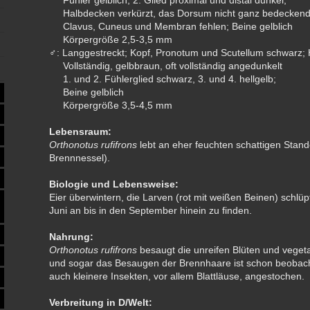
Fühler gelblich, 2. Glied proximal und distal dunkel;
Halbdecken verkürzt, das Dorsum nicht ganz bedeckend
Clavus, Cuneus und Membran fehlen; Beine gelblich
Körpergröße 2,5-3,5 mm
: Langgestreckt; Kopf, Pronotum und Scutellum schwarz;
♂
Vollständig, gelbbraun, oft vollständig angedunkelt
1. und 2. Fühlerglied schwarz, 3. und 4. hellgelb;
Beine gelblich
Körpergröße 3,5-4,5 mm
Lebensraum:
Orthonotus rufifrons
lebt an eher feuchten schattigen Stan
Brennnessel).
Biologie und Lebensweise:
Eier überwintern, die Larven (rot mit weißen Beinen) schlü
Juni an bis in den September hinein zu finden.
Nahrung:
Orthonotus rufifrons
besaugt die unreifen Blüten und vegetat
und sogar das Besaugen der Brennhaare ist schon beoba
auch kleinere Insekten, vor allem Blattläuse, angestochen.
Verbreitung in D/Welt: