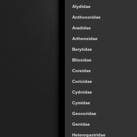
Alydidae
Anthocoridae
Aradidae
Artheneidae
Berytidae
Blissidae
Coreidae
Corixidae
Cydnidae
Cymidae
Geocoridae
Gerridae
Heterogastridae