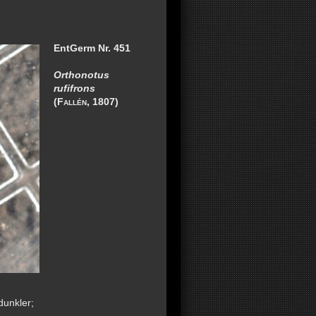
EntGerm Nr. 451
Orthonotus
rufifrons
(
Fallén
, 1807)
dunkler;