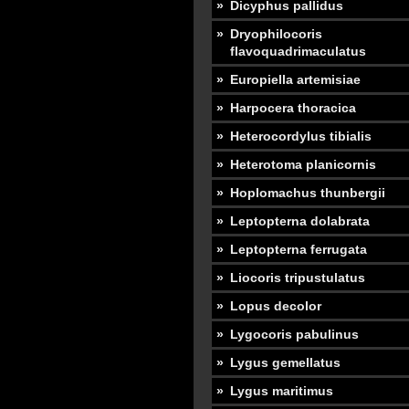
Dicyphus pallidus
Dryophilocoris
flavoquadrimaculatus
Europiella artemisiae
Harpocera thoracica
Heterocordylus tibialis
Heterotoma planicornis
Hoplomachus thunbergii
Leptopterna dolabrata
Leptopterna ferrugata
Liocoris tripustulatus
Lopus decolor
Lygocoris pabulinus
Lygus gemellatus
Lygus maritimus