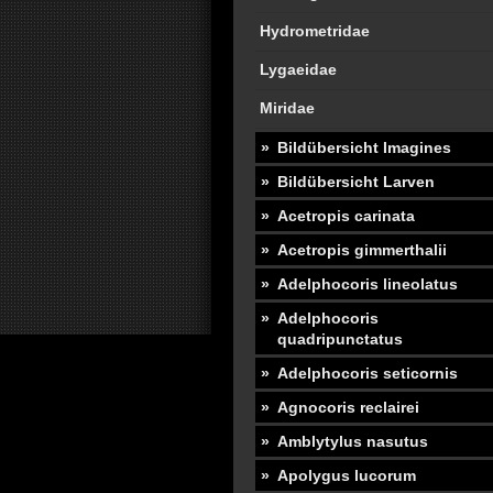
Hydrometridae
Lygaeidae
Miridae
Bildübersicht Imagines
Bildübersicht Larven
Acetropis carinata
Acetropis gimmerthalii
Adelphocoris lineolatus
Adelphocoris
quadripunctatus
Adelphocoris seticornis
Agnocoris reclairei
Amblytylus nasutus
Apolygus lucorum