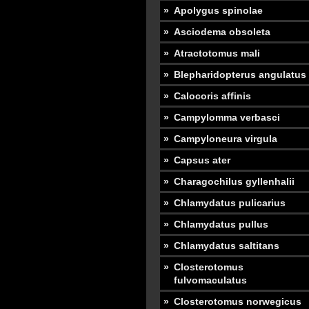
Apolygus spinolae
Asciodema obsoleta
Atractotomus mali
Blepharidopterus angulatus
Calocoris affinis
Campylomma verbasci
Campyloneura virgula
Capsus ater
Charagochilus gyllenhalii
Chlamydatus pulicarius
Chlamydatus pullus
Chlamydatus saltitans
Closterotomus
fulvomaculatus
Closterotomus norwegicus