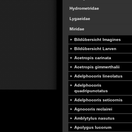
Hydrometridae
Lygaeidae
Miridae
Bildübersicht Imagines
Bildübersicht Larven
Acetropis carinata
Acetropis gimmerthalii
Adelphocoris lineolatus
Adelphocoris
quadripunctatus
Adelphocoris seticornis
Agnocoris reclairei
Amblytylus nasutus
Apolygus lucorum