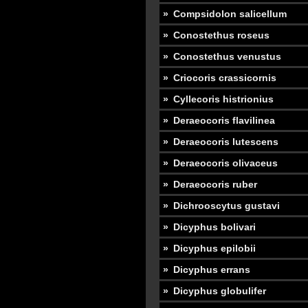
Compsidolon salicellum
Conostethus roseus
Conostethus venustus
Criocoris crassicornis
Cyllecoris histrionius
Deraeocoris flavilinea
Deraeocoris lutescens
Deraeocoris olivaceus
Deraeocoris ruber
Dichrooscytus gustavi
Dicyphus bolivari
Dicyphus epilobii
Dicyphus errans
Dicyphus globulifer