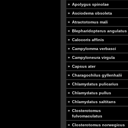
Apolygus spinolae
Asciodema obsoleta
Atractotomus mali
Blepharidopterus angulatus
Calocoris affinis
Campylomma verbasci
Campyloneura virgula
Capsus ater
Charagochilus gyllenhalii
Chlamydatus pulicarius
Chlamydatus pullus
Chlamydatus saltitans
Closterotomus
fulvomaculatus
Closterotomus norwegicus