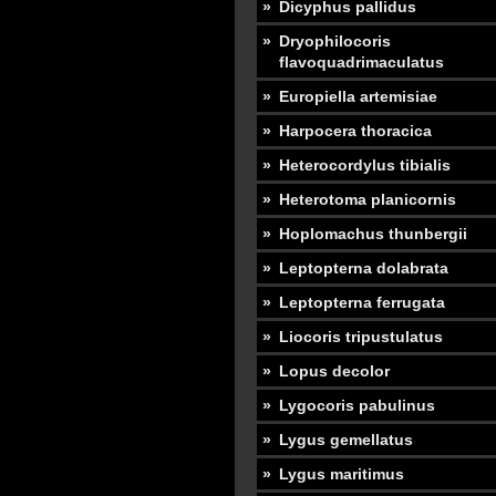
Dicyphus pallidus
Dryophilocoris
flavoquadrimaculatus
Europiella artemisiae
Harpocera thoracica
Heterocordylus tibialis
Heterotoma planicornis
Hoplomachus thunbergii
Leptopterna dolabrata
Leptopterna ferrugata
Liocoris tripustulatus
Lopus decolor
Lygocoris pabulinus
Lygus gemellatus
Lygus maritimus