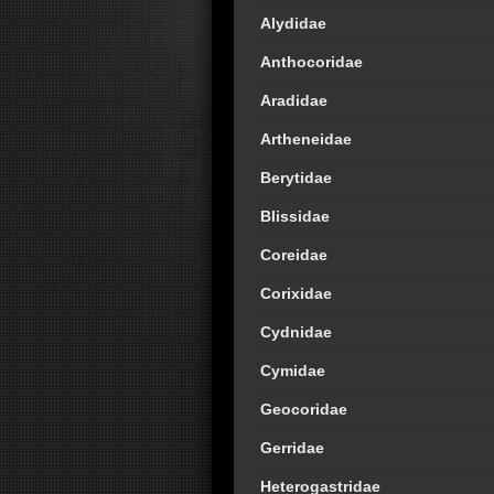
Alydidae
Anthocoridae
Aradidae
Artheneidae
Berytidae
Blissidae
Coreidae
Corixidae
Cydnidae
Cymidae
Geocoridae
Gerridae
Heterogastridae