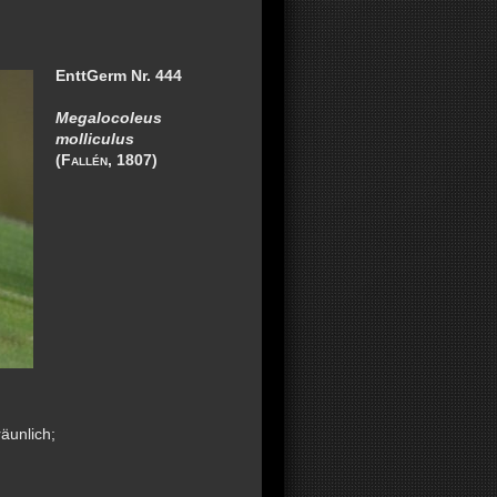
EnttGerm Nr. 444
Megalocoleus
molliculus
(
Fallén
, 1807)
äunlich;