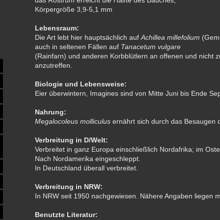
das Rostrum erreicht die Hälfte des Bauches;
Körpergröße 3,9-5,1 mm
Lebensraum:
Die Art lebt hier hauptsächlich auf
Achillea millefolium
(Geme
auch in seltenen Fällen auf
Tanacetum vulgare
(Rainfarn) und anderen Korbblütlern an offenen und nicht 
anzutreffen.
Biologie und Lebensweise:
Eier überwintern, Imagines sind von Mitte Juni bis Ende Se
Nahrung:
Megalocoleus molliculus
ernährt sich durch das Besaugen d
Verbreitung in D/Welt:
Verbreitet in ganz Europa einschließlich Nordafrika; im Osten
Nach Nordamerika eingeschleppt.
In Deutschland überall verbreitet.
Verbreitung in NRW:
In NRW seit 1950 nachgewiesen. Nähere Angaben liegen mir
Benutzte Literatur: