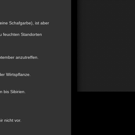
ine Schafgarbe), ist aber
zu feuchten Standorten
ptember anzutreffen.
er Wirtspflanze.
 bis Sibirien.
 nicht vor.