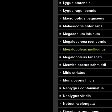
Lygus pratensis
Lygus rugulipennis
Macrolophus pygmaeus
Malacocoris chlorizans
Megacoelum infusum
Megaloceroea recticornis
Megalocoleus molliculus
Megalocoleus tanaceti
Mermitelocerus schmidtii
Miris striatus
Monalocoris filicis
Neolygus contaminatus
Neolygus viridis
Notostira elongata
Oncotylus punctipes