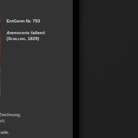
EntGerm Nr. 753
Arenocoris fallenii
(Schilling, 1829)
 Zeichnung;
rz;
rade;