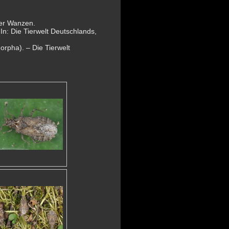
der Wanzen.
In: Die Tierwelt Deutschlands,
orpha). – Die Tierwelt