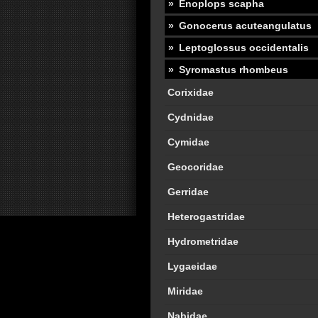
Enoplops scapha
Gonocerus acuteangulatus
Leptoglossus occidentalis
Syromastus rhombeus
Corixidae
Cydnidae
Cymidae
Geocoridae
Gerridae
Heterogastridae
Hydrometridae
Lygaeidae
Miridae
Nabidae