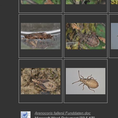
Arenocoris fallenii Funddaten.doc