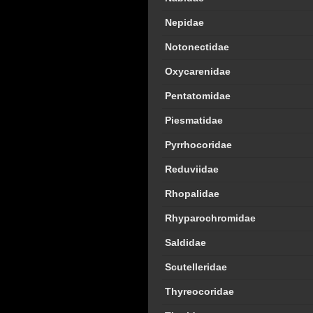
Nepidae
Notonectidae
Oxycarenidae
Pentatomidae
Piesmatidae
Pyrrhocoridae
Reduviidae
Rhopalidae
Rhyparochromidae
Saldidae
Scutelleridae
Thyreocoridae