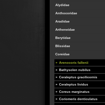
Alydidae
Anthocoridae
Aradidae
Artheneidae
Berytidae
Blissidae
Coreidae
Arenocoris fallenii
Bathysolen nubilus
Ceraleptus gracilicornis
Ceraleptus lividus
Coreus marginatus
Coriomeris denticulatus