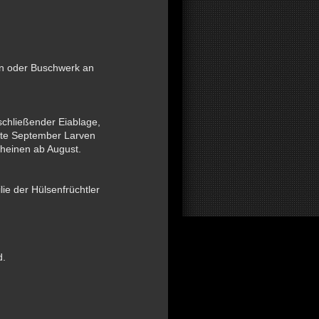
on oder Buschwerk an
schließender Eiablage,
itte September Larven
heinen ab August.
ie der Hülsenfrüchtler
d.