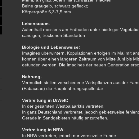
Membran grau, Adern mit schwarzen Flecken;
Beine graugelb, schwarz gefleckt;
Körpergröße 6,3-7,5 mm
Lebensraum:
Aufenthalt meistens am Erdboden unter niedriger Vegetati
sandigen, trockenen Standorten
Biologie und Lebensweise:
Imagines überwintern, Kopulationen erfolgen im Mai mit an
können über einen längeren Zeitraum von Mitte Juni bis M
gefunden werden. Die Imagines der neuen Generation ersc
Nahrung:
Vermutlich stellen verschiedene Wirtspflanzen aus der Famil
(Fabaceae) die Hauptnahrungsquelle dar.
Verbreitung in D/Welt:
In der gesamten Westpaläarktis vertreten.
In ganz Deutschland verbreitet, jedoch gebietsweise fehlen
Gerade in Sandgebieten häufig anzutreffen.
Verbreitung in NRW:
In NRW vertreten, jedoch nur vereinzelte Funde.