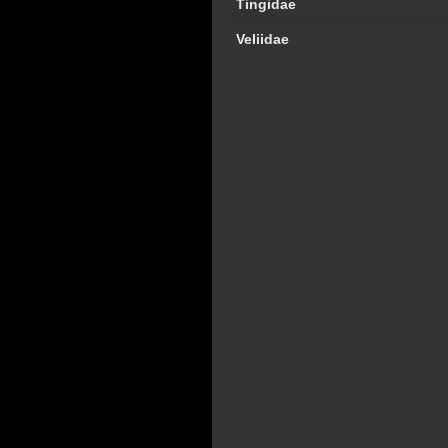
Tingidae
Veliidae