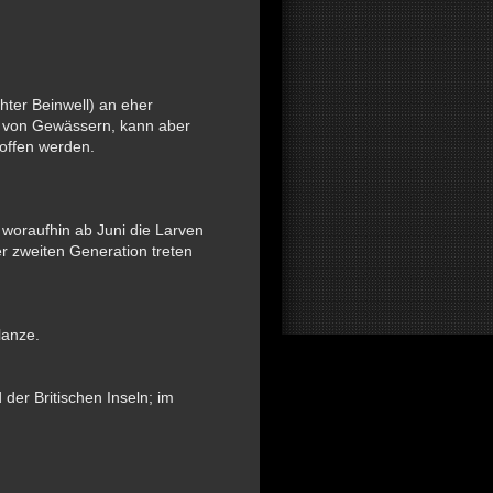
hter Beinwell) an eher
e von Gewässern, kann aber
roffen werden.
 woraufhin ab Juni die Larven
r zweiten Generation treten
lanze.
der Britischen Inseln; im