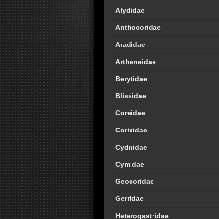
Alydidae
Anthocoridae
Aradidae
Artheneidae
Berytidae
Blissidae
Coreidae
Corixidae
Cydnidae
Cymidae
Geocoridae
Gerridae
Heterogastridae