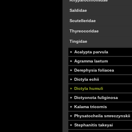
Rhyparochromidae
Saldidae
Scutelleridae
Thyreocoridae
Tingidae
Acalypta parvula
Agramma laetum
Derephysia foliacea
Dictyla echii
Dictyla humuli
Dictyonota fuliginosa
Kalama tricornis
Physatocheila smreczynskii
Stephanitis takeyai