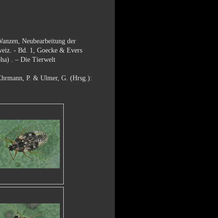
nzen, Neubearbeitung der
weiz. - Bd. 1, Goecke & Evers
a) . – Die Tierwelt
Ehrmann, P. & Ulmer, G. (Hrsg.):