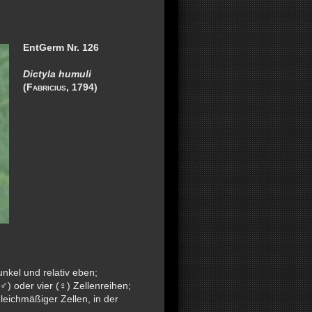
EntGerm Nr. 126
Dictyla humuli
(
Fabricius
, 1794)
unkel und relativ eben;
(
) oder vier (
) Zellenreihen;
♂
♀
eichmäßiger Zellen, in der