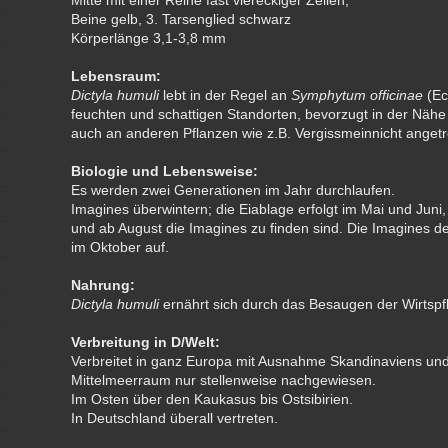
Mitte mit einer Reihe fast viereckiger Zellen;
Beine gelb, 3. Tarsenglied schwarz
Körperlänge 3,1-3,8 mm
Lebensraum:
Dictyla humuli
lebt in der Regel an
Symphytum officinae
(Ec
feuchten und schattigen Standorten, bevorzugt in der Näh
auch an anderen Pflanzen wie z.B. Vergissmeinnicht anget
Biologie und Lebensweise:
Es werden zwei Generationen im Jahr durchlaufen.
Imagines überwintern; die Eiablage erfolgt im Mai und Juni,
und ab August die Imagines zu finden sind. Die Imagines de
im Oktober auf.
Nahrung:
Dictyla humuli
ernährt sich durch das Besaugen der Wirtspf
Verbreitung in D/Welt:
Verbreitet in ganz Europa mit Ausnahme Skandinaviens und 
Mittelmeerraum nur stellenweise nachgewiesen.
Im Osten über den Kaukasus bis Ostsibirien.
In Deutschland überall vertreten.