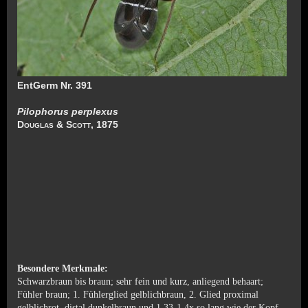
EntGerm Nr. 391
Pilophorus perplexus
Douglas & Scott, 1875
Besondere Merkmale:
Schwarzbraun bis braun; sehr fein und kurz, anliegend behaart;
Fühler braun; 1. Fühlerglied gelblichbraun, 2. Glied proximal
gelblichrot, distal dunkelbraun und 1,33-1,4x so lang wie der Kopf