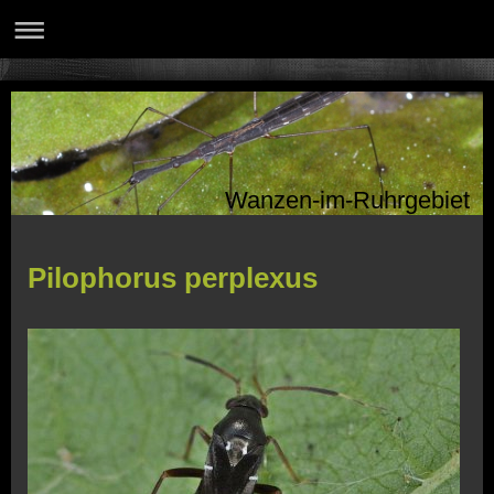
Wanzen-im-Ruhrgebiet
Pilophorus perplexus