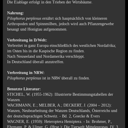
Die Eiablage erfolgt in den Trieben der Wirtsbäume.
Nahrung:
Pilophorus perplexus
ernährt sich hauptsächlich von kleineren
Arthropoden und Spinnmilben, jedoch wird auch Pflanzengewebe
besaugt und Honigtau aufgenommen.
Verbreitung in D/Welt:
Verbreitet in ganz Europa einschließlich des westlichen Nordafrika;
im Osten bis in die Kaspische Region zu finden.
Nach Neuseeland und Nordamerika verschleppt.
In Deutschland überall anzutreffen.
Verbreitung in NRW:
Pilophorus perplexus
ist in NRW überall zu finden.
Benutzte Literatur:
STICHEL, W. (1955-1962): Illustrierte Bestimmungstabellen der
Wanzen.
WACHMANN, E.; MELBER, A.; DECKERT, J. (2004 – 2012):
Wanzen, Neubearbeitung der Wanzen Deutschlands, Österreichs und
der deutschsprachigen Schweiz. - Bd. 2, Goecke & Evers
WAGNER, E. (1959): Heteroptera Hemiptera. - In: Brohmer, P.,
Ehrmann, P. & Ulmer, G. (Hrsg.): Die Tierwelt Mitteleuropas. IV, 3