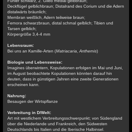
Fühler schwarz, 2. Glied medial gelbbraun;
Deckflügel gelblichbraun; Distalrand des Corium und die Adern
distalwärts bräunlich;
Membran weißlich, Adern teilweise braun;
Femora schwarzbraun, distal schmal gelblich; Tibien und
Tarsen gelblich;
Körpergröße 3,4-4 mm
Lebensraum:
Bei uns an Kamille-Arten (
Matriacaria
,
Anthemis
)
Biologie und Lebensweise:
Imagines überwintern, Kopulationen erfolgen im Mai und Juni,
im August beobachtete Kopulationen könnten darauf hin
deuten, dass in günstigen Jahren eine zweite Generationen
erscheinen kann.
Nahrung:
Besaugen der Wirtspflanze
Verbreitung in D/Welt:
Art mit westlichem Verbreitungsschwerpunkt; von Südengland
über die Niederlande und Frankreich, den Südwesten
Deutschlands bis Italien und die Iberische Halbinsel.