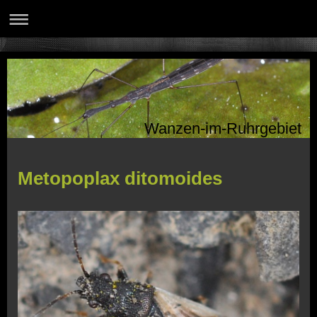
Wanzen-im-Ruhrgebiet
Metopoplax ditomoides