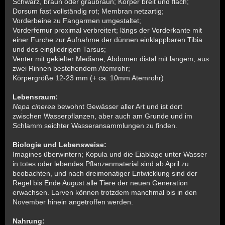
Schwarz, braun oder graubraun; Körper breit und flach;
Dorsum fast vollständig rot; Membran netzartig;
Vorderbeine zu Fangarmen umgestaltet;
Vorderfemur proximal verbreitert; längs der Vorderkante mit
einer Furche zur Aufnahme der dünnen einklappbaren Tibia
und des eingliedrigen Tarsus;
Venter mit gekielter Mediane; Abdomen distal mit langem, aus
zwei Rinnen bestehendem Atemrohr;
Körpergröße 12-23 mm (+ ca. 10mm Atemrohr)
Lebensraum:
Nepa cinerea
bewohnt Gewässer aller Art und ist dort
zwischen Wasserpflanzen, aber auch am Grunde und im
Schlamm seichter Wasseransammlungen zu finden.
Biologie und Lebensweise:
Imagines überwintern; Kopula und die Eiablage unter Wasser
in totes oder lebendes Pflanzenmaterial sind ab April zu
beobachten, und nach dreimonatiger Entwicklung sind der
Regel bis Ende August alle Tiere der neuen Generation
erwachsen. Larven können trotzdem manchmal bis in den
November hinein angetroffen werden.
Nahrung: