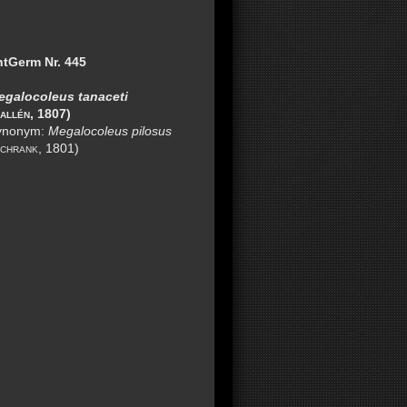
ntGerm Nr. 445
egalocoleus tanaceti
allén
, 1807)
ynonym:
Megalocoleus pilosus
chrank
, 1801)