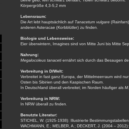
Beine gelb, fein schwarz behaart; Tibien schwarz bedornt.
Körpergröße 4,3-5,2 mm
Lebensraum:
Die Art lebt hauptsächlich auf
Tanacetum vulgare
(Rainfarn
anderen Asteracae (Korbblütler) zu finden.
Biologie und Lebensweise:
Eier überwintern, Imagines sind von Mitte Juni bis Mitte Se
Nahrung:
Megalocoleus tanaceti
ernährt sich durch das Besaugen der
Verbreitung in D/Welt:
Verbreitet in fast ganz Europa, der Mittelmeerraum wird nur
Osten bis Sibirien und den Kaspischen Raum.
In Deutschland überall verbreitet; im Norden häufiger als
M.
Verbreitung in NRW:
In NRW überall zu finden.
Benutzte Literatur:
STICHEL, W. (1925-1938): Illustrierte Bestimmungstabell
WACHMANN, E.; MELBER, A.; DECKERT, J. (2004 – 2012):