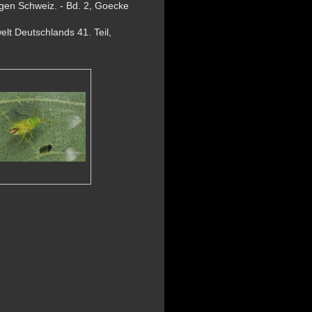
gen Schweiz. - Bd. 2, Goecke
lt Deutschlands 41. Teil,