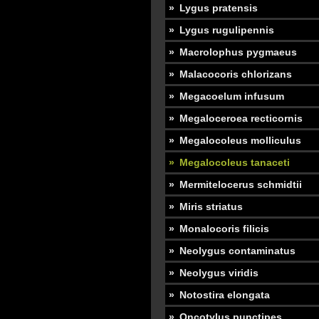
Lygus pratensis
Lygus rugulipennis
Macrolophus pygmaeus
Malacocoris chlorizans
Megacoelum infusum
Megaloceroea recticornis
Megalocoleus molliculus
Megalocoleus tanaceti
Mermitelocerus schmidtii
Miris striatus
Monalocoris filicis
Neolygus contaminatus
Neolygus viridis
Notostira elongata
Oncotylus punctipes