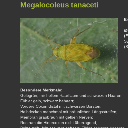
Megalocoleus tanaceti
E
M
(
F
S
(
S
Besondere Merkmale:
Gelbgrün, mir hellem Haarflaum und schwarzen Haaren;
Fühler gelb, schwarz behaart;
Vordere Coxen distal mit schwarzen Borsten;
Halbdecken manchmal mit bräunlichen Längsstreifen;
Membran graubraun mit gelben Nerven;
Rostrum die Hinercoxen nicht überragend;