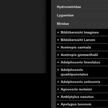
Hydrometridae
Lygaeidae
Miridae
Bildübersicht Imagines
Bildübersicht Larven
Acetropis carinata
Acetropis gimmerthalii
Adelphocoris lineolatus
Adelphocoris
quadripunctatus
Adelphocoris seticornis
Agnocoris reclairei
Amblytylus nasutus
Apolygus lucorum