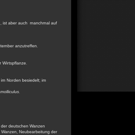
), ist aber auch manchmal auf
ptember anzutreffen.
 Wirtspflanze.
 im Norden besiedelt; im
molliculus.
en der deutschen Wanzen
 Wanzen, Neubearbeitung der