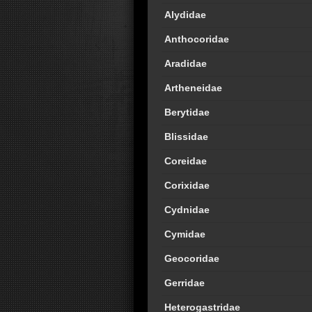
Alydidae
Anthocoridae
Aradidae
Artheneidae
Berytidae
Blissidae
Coreidae
Corixidae
Cydnidae
Cymidae
Geocoridae
Gerridae
Heterogastridae