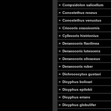
Compsidolon salicellum
Conostethus roseus
Conostethus venustus
Criocoris crassicornis
Cyllecoris histrionius
Deraeocoris flavilinea
Deraeocoris lutescens
Deraeocoris olivaceus
Deraeocoris ruber
Dichrooscytus gustavi
Dicyphus bolivari
Dicyphus epilobii
Dicyphus errans
Dicyphus globulifer