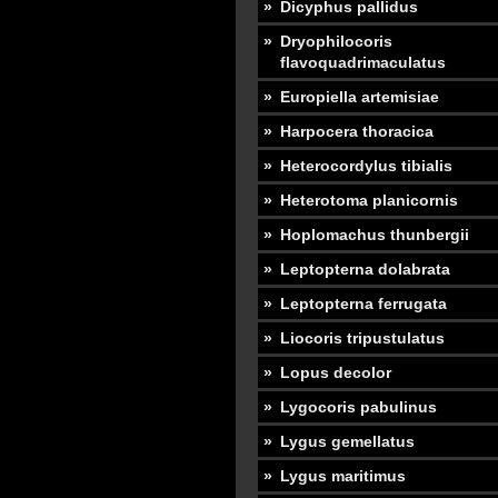
Dicyphus pallidus
Dryophilocoris
flavoquadrimaculatus
Europiella artemisiae
Harpocera thoracica
Heterocordylus tibialis
Heterotoma planicornis
Hoplomachus thunbergii
Leptopterna dolabrata
Leptopterna ferrugata
Liocoris tripustulatus
Lopus decolor
Lygocoris pabulinus
Lygus gemellatus
Lygus maritimus