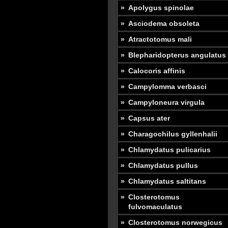
Apolygus spinolae
Asciodema obsoleta
Atractotomus mali
Blepharidopterus angulatus
Calocoris affinis
Campylomma verbasci
Campyloneura virgula
Capsus ater
Charagochilus gyllenhalii
Chlamydatus pulicarius
Chlamydatus pullus
Chlamydatus saltitans
Closterotomus
fulvomaculatus
Closterotomus norwegicus