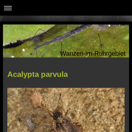
Wanzen-im-Ruhrgebiet
Acalypta parvula