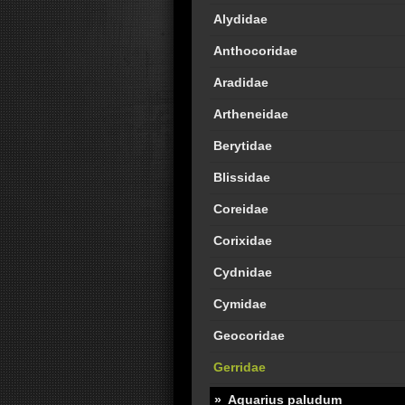
Alydidae
Anthocoridae
Aradidae
Artheneidae
Berytidae
Blissidae
Coreidae
Corixidae
Cydnidae
Cymidae
Geocoridae
Gerridae
Aquarius paludum