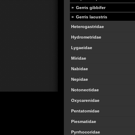
Gerris gibbifer
Gerris lacustris
Heterogastridae
Hydrometridae
Lygaeidae
Miridae
Nabidae
Nepidae
Notonectidae
Oxycarenidae
Pentatomidae
Piesmatidae
Pyrrhocoridae