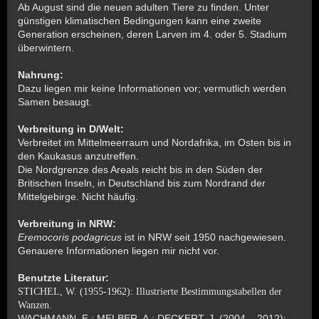
Ab August sind die neuen adulten Tiere zu finden. Unter
günstigen klimatischen Bedingungen kann eine zweite
Generation erscheinen, deren Larven im 4. oder 5. Stadium
überwintern.
Nahrung:
Dazu liegen mir keine Informationen vor; vermutlich werden
Samen besaugt.
Verbreitung in D/Welt:
Verbreitet im Mittelmeerraum und Nordafrika, im Osten bis in
den Kaukasus anzutreffen.
Die Nordgrenze des Areals reicht bis in den Süden der
Britischen Inseln, in Deutschland bis zum Nordrand der
Mittelgebirge. Nicht häufig.
Verbreitung in NRW:
Eremocoris podagricus
ist in NRW seit 1950 nachgewiesen.
Genauere Informationen liegen mir nicht vor.
Benutzte Literatur:
STICHEL, W. (1955-1962): Illustrierte Bestimmungstabellen der
Wanzen.
WACHMANN, E.; MELBER, A.; DECKERT, J. (2004 – 2012):