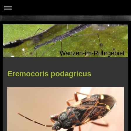
Wanzen-im-Ruhrgebiet
Eremocoris podagricus