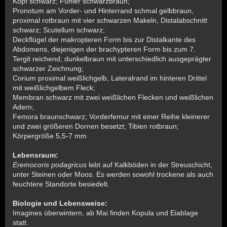
Kopf schwarz; Fühler schwarzbraun;
Pronotum am Vorder- und Hinterrand schmal gelbbraun,
proximal rotbraun mit vier schwarzen Makeln, Distalabschnitt
schwarz; Scutellum schwarz;
Deckflügel der makropteren Form bis zur Distalkante des
Abdomens, diejenigen der brachypteren Form bis zum 7.
Tergit reichend; dunkelbraun mit unterschiedlich ausgeprägter
schwarzer Zeichnung;
Corium proximal weißlichgelb, Lateralrand im hinteren Drittel
mit weißlichgelbem Fleck;
Membran schwarz mit zwei weißlichen Flecken und weißlichen
Adern;
Femora braunschwarz; Vorderfemur mit einer Reihe kleinerer
und zwei größeren Dornen besetzt; Tibien rotbraun;
Körpergröße 5,5-7 mm
Lebensraum:
Eremocoris podagricus
lebt auf Kalkböden in der Streuschicht,
unter Steinen oder Moos. Es werden sowohl trockene als auch
feuchtere Standorte besiedelt.
Biologie und Lebensweise:
Imagines überwintern, ab Mai finden Kopula und Eiablage
statt.