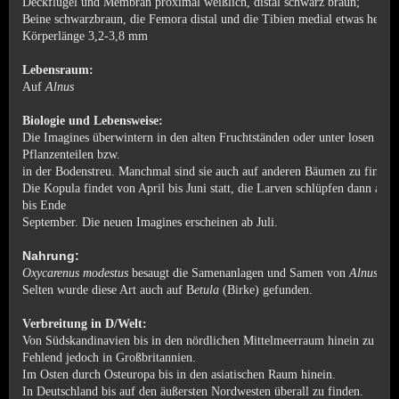
Deckflügel und Membran proximal weißlich, distal schwarz braun;
Beine schwarzbraun, die Femora distal und die Tibien medial etwas heller;
Körperlänge 3,2-3,8 mm
Lebensraum:
Auf
Alnus
Biologie und Lebensweise:
Die Imagines überwintern in den alten Fruchtständen oder unter losen
Pflanzenteilen bzw.
in der
Bodenstreu. Manchmal sind sie auch auf anderen Bäumen zu finden
Die Kopula findet von April bis Juni statt, die Larven schlüpfen dann ab 
bis Ende
September.
Die neuen Imagines erscheinen ab Juli.
Nahrung:
Oxycarenus modestus
besaugt die Samenanlagen und Samen von
Alnus
(Er
Selten wurde diese Art auch auf B
etula
(Birke) gefunden.
Verbreitung in D/Welt:
Von Südskandinavien bis in den nördlichen Mittelmeerraum hinein zu find
Fehlend jedoch in Großbritannien.
Im Osten durch Osteuropa bis in den asiatischen Raum hinein.
In Deutschland bis auf den äußersten Nordwesten überall zu finden.