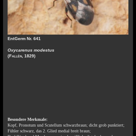
EntGerm Nr. 641
Oxycarenus modestus
(
Fallén
, 1829)
Besondere Merkmale:
Kopf, Pronotum und Scutellum schwarzbraun; dicht grob punktiert;
Fühler schwarz, das 2. Glied medial breit braun;