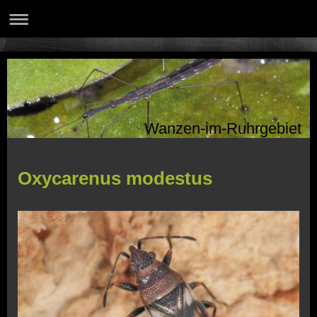
Wanzen-im-Ruhrgebiet
Oxycarenus modestus