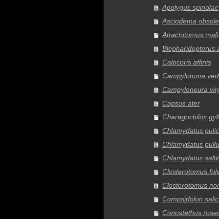
Apolygus spinolae
Asciodema obsole
Atractotomus mali
Blepharidopterus 
Calocoris affinis
Campylomma verb
Campyloneura vir
Capsus ater
Charagochilus gyll
Chlamydatus pulic
Chlamydatus pull
Chlamydatus salti
Closterotomus ful
Closterotomus no
Compsidolon salic
Conostethus rose