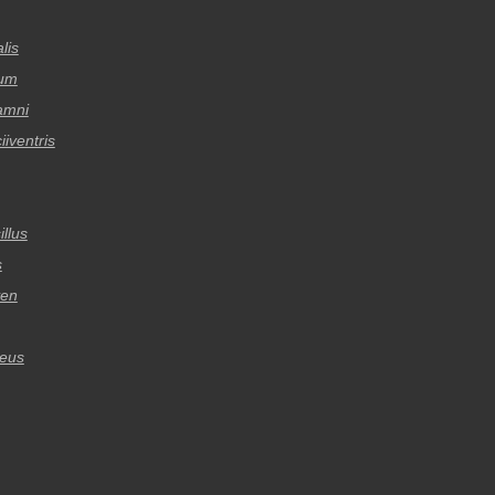
lis
rum
amni
iiventris
llus
s
ven
eus