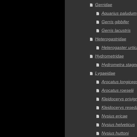
Gerridae
Aquarius paludum
Gerris gibbifer
Gerris lacustris
Heterogastridae
Heterogaster urti
Hydrometridae
Hydrometra stag
Lygaeidae
Arocatus longicep
Arocatus roeselii
Kleidocerys privig
Kleidocerys resed
Nysius ericae
Nysius helveticus
Nysius huttoni