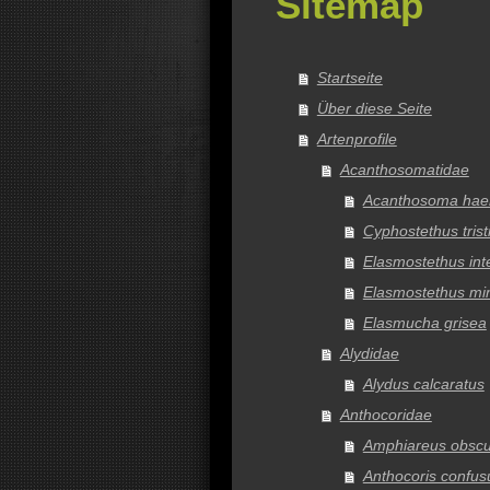
Sitemap
Startseite
Über diese Seite
Artenprofile
Acanthosomatidae
Acanthosoma hae
Cyphostethus trist
Elasmostethus inte
Elasmostethus mi
Elasmucha grisea
Alydidae
Alydus calcaratus
Anthocoridae
Amphiareus obscu
Anthocoris confus