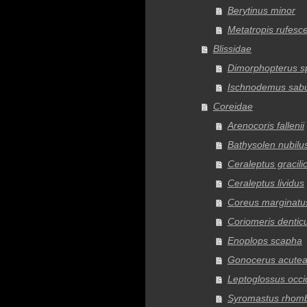
Berytinus minor
Metatropis rufesc
Blissidae
Dimorphopterus s
Ischnodemus sabu
Coreidae
Arenocoris fallenii
Bathysolen nubilu
Ceraleptus gracili
Ceraleptus lividus
Coreus marginatu
Coriomeris dentic
Enoplops scapha
Gonocerus acutea
Leptoglossus occi
Syromastus rhom