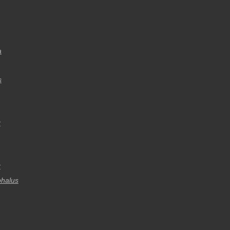
a
s
r
r
halus