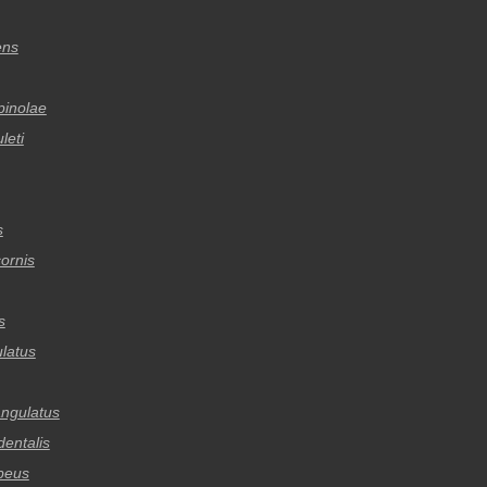
ens
pinolae
leti
s
cornis
s
ulatus
ngulatus
dentalis
beus