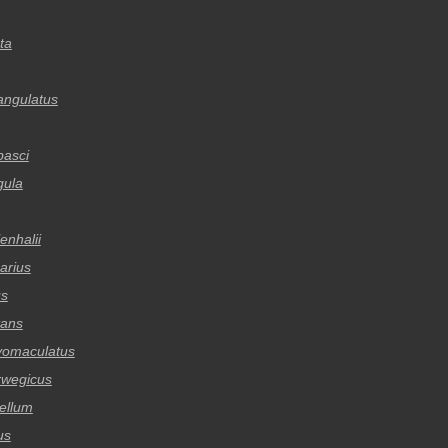
ta
angulatus
asci
gula
enhalii
arius
us
tans
vomaculatus
rwegicus
ellum
us