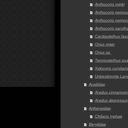
Anthocoris minki
Anthocoris nemora
Anthocoris nemo
Anthocoris saroth
Cardiastethus fasc
Orius niger
Orius sp.
Temnostethus pusi
Xylocoris cursitan
Unbestimmte Lar
Aradidae
Aradus cinnamom
Aradus depressus
Artheneidae
Chilacis typhae
Berytidae