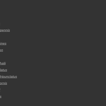
s
ipennis
gines
en
alii
latus
ripunctatus
ornis
i
s