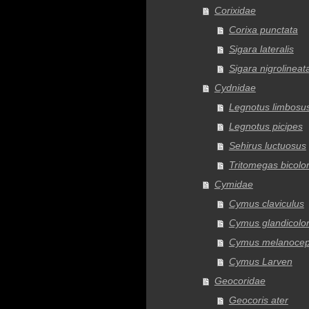
Corixidae
Corixa punctata
Sigara lateralis
Sigara nigrolineat
Cydnidae
Legnotus limbosu
Legnotus picipes
Sehirus luctuosus
Tritomegas bicolo
Cymidae
Cymus claviculus
Cymus glandicolo
Cymus melanocep
Cymus Larven
Geocoridae
Geocoris ater