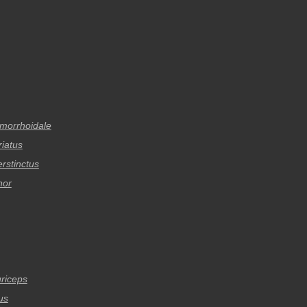
morrhoidale
riatus
rstinctus
nor
riceps
us