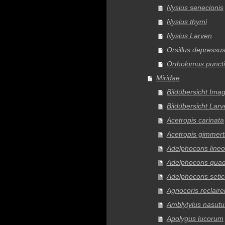
Nysius senecionis
Nysius thymi
Nysius Larven
Orsillus depressu
Ortholomus punct
Miridae
Bildübersicht Ima
Bildübersicht Larv
Acetropis carinata
Acetropis gimmerth
Adelphocoris lineo
Adelphocoris quad
Adelphocoris setic
Agnocoris reclaire
Amblytylus nasutu
Apolygus lucorum