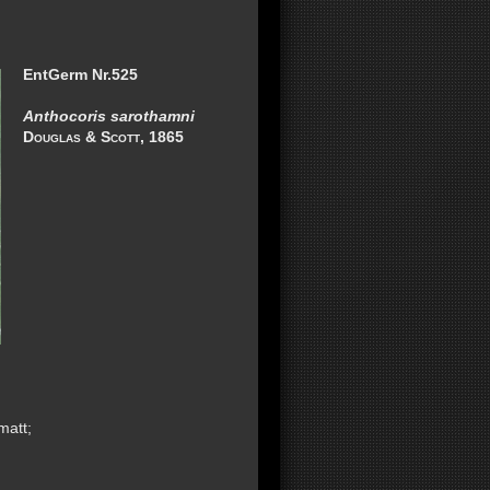
EntGerm Nr.525
Anthocoris sarothamni
Douglas & Scott
, 1865
matt;