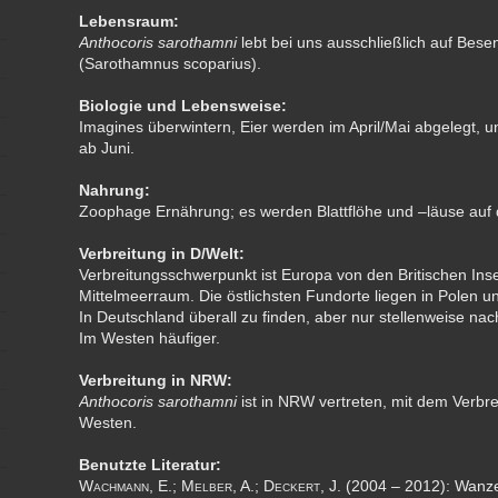
Lebensraum:
Anthocoris sarothamni
lebt bei uns ausschließlich auf Bese
(Sarothamnus scoparius).
Biologie und Lebensweise:
Imagines überwintern, Eier werden im April/Mai abgelegt, 
ab Juni.
Nahrung:
Zoophage Ernährung; es werden Blattflöhe und –läuse auf 
Verbreitung in D/Welt:
Verbreitungsschwerpunkt ist Europa von den Britischen Inse
Mittelmeerraum. Die östlichsten Fundorte liegen in Polen 
In Deutschland überall zu finden, aber nur stellenweise na
Im Westen häufiger.
Verbreitung in NRW:
Anthocoris sarothamni
ist in NRW vertreten, mit dem Verbr
Westen.
Benutzte Literatur:
Wachmann
, E.;
Melber
, A.;
Deckert
, J. (2004 – 2012): Wan