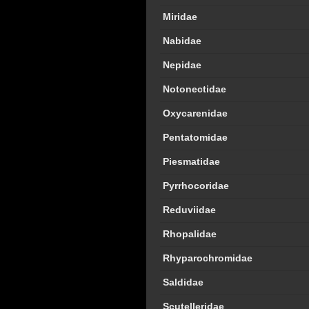
Miridae
Nabidae
Nepidae
Notonectidae
Oxycarenidae
Pentatomidae
Piesmatidae
Pyrrhocoridae
Reduviidae
Rhopalidae
Rhyparochromidae
Saldidae
Scutelleridae