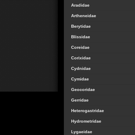
Aradidae
Artheneidae
Berytidae
Blissidae
Coreidae
Corixidae
Cydnidae
Cymidae
Geocoridae
Gerridae
Heterogastridae
Hydrometridae
Lygaeidae