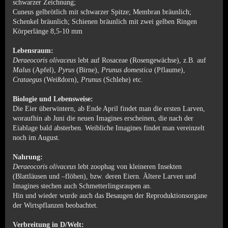
schwarzer Zeichnung;
Cuneus gelbrötlich mit schwarzer Spitze; Membran bräunlich;
Schenkel bräunlich; Schienen bräunlich mit zwei gelben Ringen
Körperlänge 8,5-10 mm
Lebensraum:
Deraeocoris olivaceus
lebt auf Rosaceae (Rosengewächse), z.B. auf
Malus
(Apfel),
Pyrus
(Birne),
Prunus domestica
(Pflaume),
Crataegus
(Weißdorn),
Prunus
(Schlehe) etc.
Biologie und Lebensweise:
Die Eier überwintern, ab Ende April findet man die ersten Larven,
woraufhin ab Juni die neuen Imagines erscheinen, die nach der
Eiablage
bald absterben. Weibliche Imagines findet man vereinzelt
noch im August.
Nahrung:
Deraeocoris olivaceus
lebt zoophag von kleineren Insekten
(Blattläusen und –flöhen), bzw. deren Eiern. Ältere Larven und
Imagines stechen auch Schmetterlingsraupen an.
Hin und wieder wurde auch das Besaugen der Reproduktionsorgane
der Wirtspflanzen beobachtet.
Verbreitung in D/Welt: