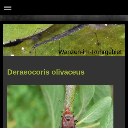
Wanzen-im-Ruhrgebiet
Deraeocoris olivaceus