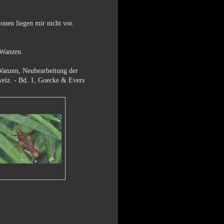
onen liegen mir nicht vor.
r Wanzen.
nzen, Neubearbeitung der
weiz. - Bd. 1, Goecke & Evers