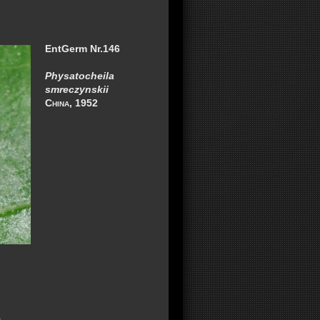
EntGerm Nr.146
Physatocheila
smreczynskii
China
, 1952