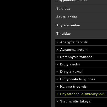
Rhyparochromidae
Saldidae
Scutelleridae
Thyreocoridae
Tingidae
Acalypta parvula
Agramma laetum
Derephysia foliacea
Dictyla echii
Dictyla humuli
Dictyonota fuliginosa
Kalama tricornis
Physatocheila smreczynskii
Stephanitis takeyai