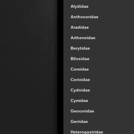
Alydidae
Anthocoridae
Aradidae
Artheneidae
Berytidae
Blissidae
Coreidae
Corixidae
Cydnidae
Cymidae
Geocoridae
Gerridae
Heterogastridae