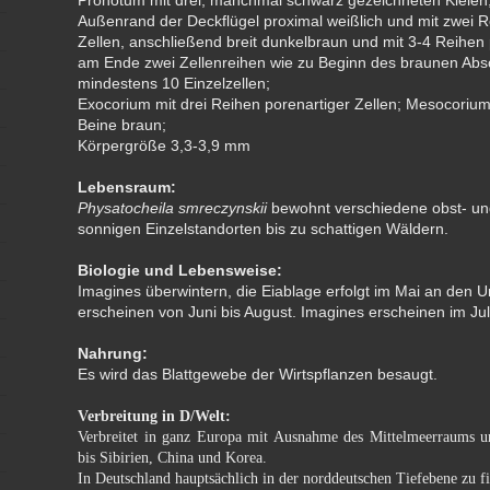
Pronotum mit drei, manchmal schwarz gezeichneten Kielen
Außenrand der Deckflügel proximal weißlich und mit zwei 
Zellen, anschließend breit dunkelbraun und mit 3-4 Reihen 
am Ende zwei Zellenreihen wie zu Beginn des braunen Absch
mindestens 10 Einzelzellen;
Exocorium mit drei Reihen porenartiger Zellen; Mesocorium 
Beine braun;
Körpergröße 3,3-3,9 mm
Lebensraum:
Physatocheila smreczynskii
bewohnt verschiedene obst- u
sonnigen Einzelstandorten bis zu schattigen Wäldern.
Biologie und Lebensweise:
Imagines überwintern, die Eiablage erfolgt im Mai an den Un
erscheinen von Juni bis August. Imagines erscheinen im Jul
Nahrung:
Es wird das Blattgewebe der Wirtspflanzen besaugt.
Verbreitung in D/Welt:
Verbreitet in ganz Europa mit Ausnahme des Mittelmeerraums 
bis Sibirien, China und Korea.
In Deutschland hauptsächlich in der norddeutschen Tiefebene zu fi