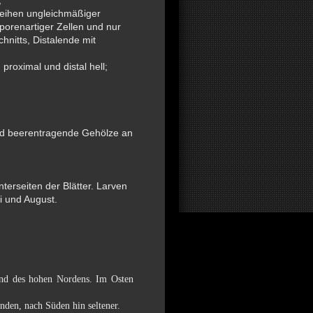
;
Reihen ungleichmäßiger
porenartiger Zellen und nur
nitts, Distalende mit
proximal und distal hell;
nd beerentragende Gehölze an
terseiten der Blätter. Larven
i und August.
und des hohen Nordens. Im Osten
nden, nach Süden hin seltener.