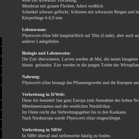
weiß mit schwarzer Zeichnung;
Membran mit grauen Flecken; Adern weißlich
Schenkel schwarz gefleckt; Schienen mit schwarzen Ringen und he
Körperlänge 6-6,9 mm
Lebensraum:
Phytocoris tiliae
lebt hauptsächlich auf
Tilia
(Linde), aber auch au
anderer Laubgehölze.
Biologie und Lebensweise:
Die Eier überwintern; Larven werden ab Mai, die neuen Imagines 
hinein gefunden. Eier werden in die jungen Triebe der Wirtspflan
Nahrung:
Phytocoris tiliae
besaugt das Pflanzengewebe und die Knospen und
Verbreitung in D/Welt:
Diese Art besiedelt fast ganz Europa (mit Ausnahme des hohen Nor
Mittelmeerraumes und des westlichen Nordafrikas.
Im Osten reicht das Verbreitungsgebiet bis in den Kaukasus.
Nach Nordeuropa wurde
Phytocoris tiliae
eingeschleppt.
Verbreitung in NRW:
In NRW überall und stellenweise häufig zu finden.