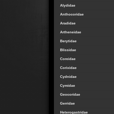
Alydidae
Anthocoridae
Aradidae
Artheneidae
Berytidae
Blissidae
Coreidae
Corixidae
Cydnidae
Cymidae
Geocoridae
Gerridae
Heterogastridae