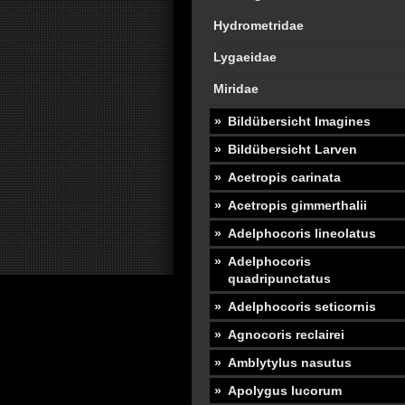
Hydrometridae
Lygaeidae
Miridae
Bildübersicht Imagines
Bildübersicht Larven
Acetropis carinata
Acetropis gimmerthalii
Adelphocoris lineolatus
Adelphocoris
quadripunctatus
Adelphocoris seticornis
Agnocoris reclairei
Amblytylus nasutus
Apolygus lucorum