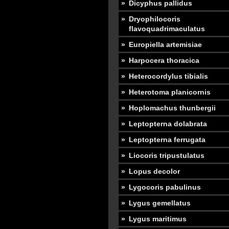
Dicyphus pallidus
Dryophilocoris
flavoquadrimaculatus
Europiella artemisiae
Harpocera thoracica
Heterocordylus tibialis
Heterotoma planicornis
Hoplomachus thunbergii
Leptopterna dolabrata
Leptopterna ferrugata
Liocoris tripustulatus
Lopus decolor
Lygocoris pabulinus
Lygus gemellatus
Lygus maritimus