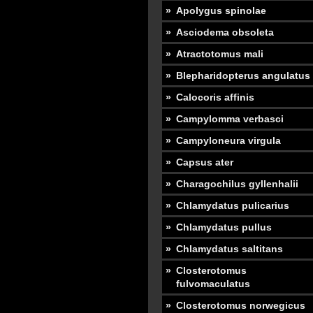
Apolygus spinolae
Asciodema obsoleta
Atractotomus mali
Blepharidopterus angulatus
Calocoris affinis
Campylomma verbasci
Campyloneura virgula
Capsus ater
Charagochilus gyllenhalii
Chlamydatus pulicarius
Chlamydatus pullus
Chlamydatus saltitans
Closterotomus
fulvomaculatus
Closterotomus norwegicus