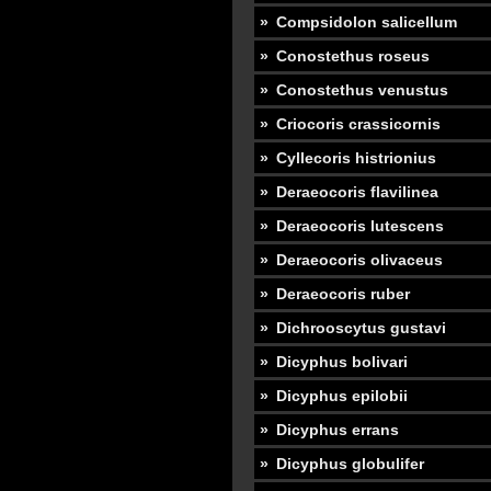
Compsidolon salicellum
Conostethus roseus
Conostethus venustus
Criocoris crassicornis
Cyllecoris histrionius
Deraeocoris flavilinea
Deraeocoris lutescens
Deraeocoris olivaceus
Deraeocoris ruber
Dichrooscytus gustavi
Dicyphus bolivari
Dicyphus epilobii
Dicyphus errans
Dicyphus globulifer