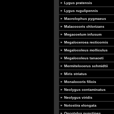
Lygus pratensis
Lygus rugulipennis
Macrolophus pygmaeus
Malacocoris chlorizans
Megacoelum infusum
Megaloceroea recticornis
Megalocoleus molliculus
Megalocoleus tanaceti
Mermitelocerus schmidtii
Miris striatus
Monalocoris filicis
Neolygus contaminatus
Neolygus viridis
Notostira elongata
Oncotylus punctipes