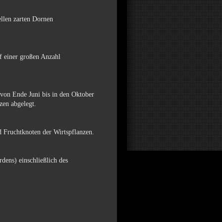
llen zarten Dornen
f einer großen Anzahl
von Ende Juni bis in den Oktober
zen abgelegt.
 Fruchtknoten der Wirtspflanzen.
dens) einschließlich des