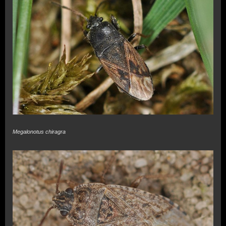
Megalonotus chiragra