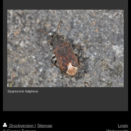
Stygnocoris fuligineus
Druckversion
|
Sitemap
Login