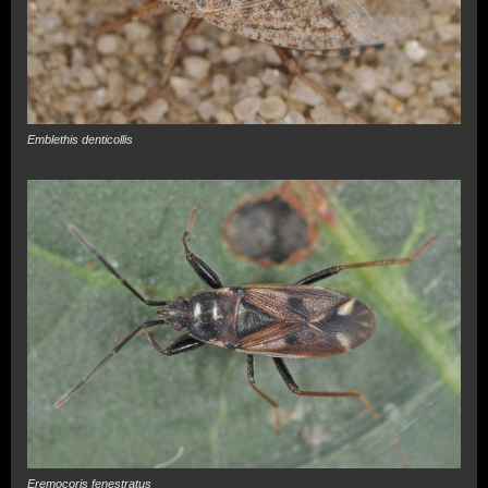
Emblethis denticollis
Eremocoris fenestratus