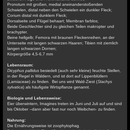
Pronotum mit großen, medial aneinanderstoßenden
Schwielen, distal neben den Schwielen ein dunkler Fleck;
Corium distal mit dunklem Fleck;
Dorsalseite und Flügel behaart; Membran farblos;
Beide Geschlechter sind zu gleichen Teilen makropter und
brachypter.
Beine hellgelb; Femora mit braunen Fleckenreihen, an der
Unterseite mit langen schwarzen Haaren; Tibien mit ziemlich
langen schwarzen Dornen;
Körpergröße 4,5-6,7 mm
Lebensraum:
Dicyphus pallidus
besiedelt (auch sehr kleine) feuchte Stellen,
in der Regel in Wäldern, und ist dort auf Lippenblütlern
(Lamiaceae) zu finden. Bei uns wird Wald-Ziest (
Stachys
sylvatica
) als häufigste Wirtspflanze genannt.
Biologie und Lebensweise:
Eier überwintern, Imagines treten im Juni und Juli auf und sind
bis Oktober –dann aber fast nur noch Weibchen- zu finden.
Nahrung:
Die Ernährungsweise ist zoophytophag.