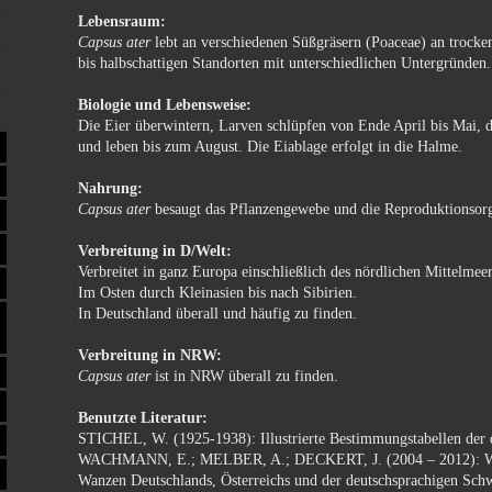
Lebensraum:
Capsus ater
lebt an verschiedenen Süßgräsern (Poaceae) an trocke
bis halbschattigen Standorten mit unterschiedlichen Untergründen.
Biologie und Lebensweise:
Die Eier überwintern, Larven schlüpfen von Ende April bis Mai, d
und leben bis zum August. Die Eiablage erfolgt in die Halme.
Nahrung:
Capsus ater
besaugt das Pflanzengewebe und die Reproduktionsorg
Verbreitung in D/Welt:
Verbreitet in ganz Europa einschließlich des nördlichen Mittelmee
Im Osten durch Kleinasien bis nach Sibirien.
In Deutschland überall und häufig zu finden.
Verbreitung in NRW:
Capsus ater
ist in NRW überall zu finden.
Benutzte Literatur:
STICHEL, W. (1925-1938): Illustrierte Bestimmungstabellen der
WACHMANN, E.; MELBER, A.; DECKERT, J. (2004 – 2012): Wa
Wanzen Deutschlands, Österreichs und der deutschsprachigen Sch