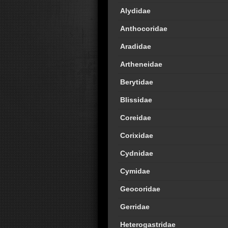
Alydidae
Anthocoridae
Aradidae
Artheneidae
Berytidae
Blissidae
Coreidae
Corixidae
Cydnidae
Cymidae
Geocoridae
Gerridae
Heterogastridae