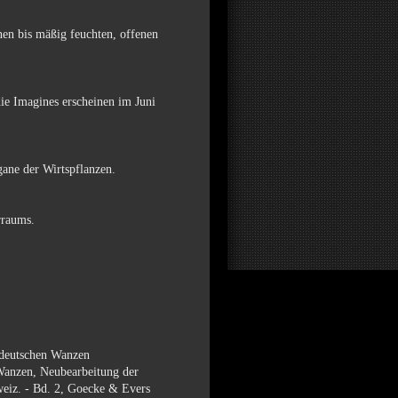
nen bis mäßig feuchten, offenen
ie Imagines erscheinen im Juni
ane der Wirtspflanzen.
rraums.
 deutschen Wanzen
nzen, Neubearbeitung der
weiz. - Bd. 2, Goecke & Evers