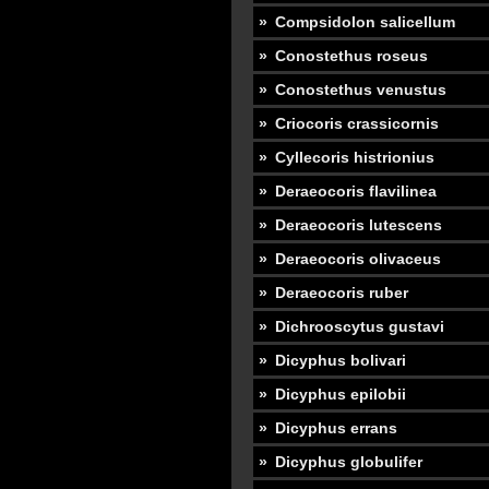
Compsidolon salicellum
Conostethus roseus
Conostethus venustus
Criocoris crassicornis
Cyllecoris histrionius
Deraeocoris flavilinea
Deraeocoris lutescens
Deraeocoris olivaceus
Deraeocoris ruber
Dichrooscytus gustavi
Dicyphus bolivari
Dicyphus epilobii
Dicyphus errans
Dicyphus globulifer