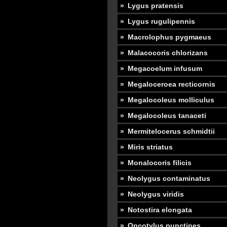
Lygus pratensis
Lygus rugulipennis
Macrolophus pygmaeus
Malacocoris chlorizans
Megacoelum infusum
Megaloceroea recticornis
Megalocoleus molliculus
Megalocoleus tanaceti
Mermitelocerus schmidtii
Miris striatus
Monalocoris filicis
Neolygus contaminatus
Neolygus viridis
Notostira elongata
Oncotylus punctipes