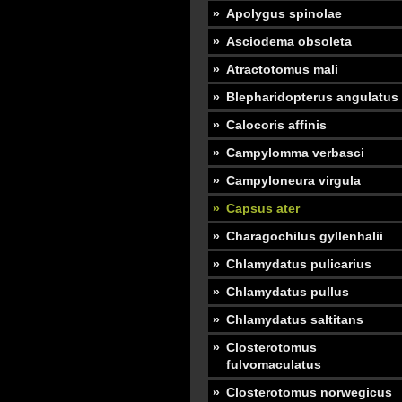
Apolygus spinolae
Asciodema obsoleta
Atractotomus mali
Blepharidopterus angulatus
Calocoris affinis
Campylomma verbasci
Campyloneura virgula
Capsus ater
Charagochilus gyllenhalii
Chlamydatus pulicarius
Chlamydatus pullus
Chlamydatus saltitans
Closterotomus
fulvomaculatus
Closterotomus norwegicus