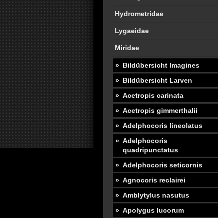
Hydrometridae
Lygaeidae
Miridae
Bildübersicht Imagines
Bildübersicht Larven
Acetropis carinata
Acetropis gimmerthalii
Adelphocoris lineolatus
Adelphocoris
quadripunctatus
Adelphocoris seticornis
Agnocoris reclairei
Amblytylus nasutus
Apolygus lucorum