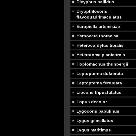
Dicyphus pallidus
Dryophilocoris
flavoquadrimaculatus
Europiella artemisiae
Harpocera thoracica
Heterocordylus tibialis
Heterotoma planicornis
Hoplomachus thunbergii
Leptopterna dolabrata
Leptopterna ferrugata
Liocoris tripustulatus
Lopus decolor
Lygocoris pabulinus
Lygus gemellatus
Lygus maritimus