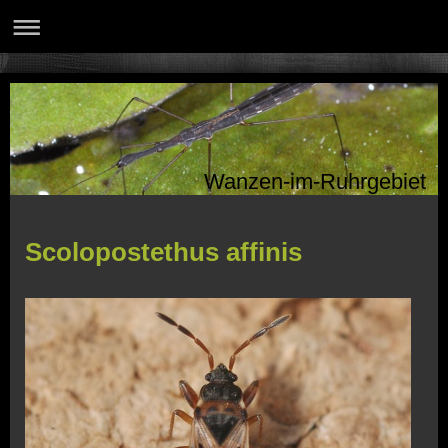
Wanzen-im-Ruhrgebiet
Scolopostethus affinis