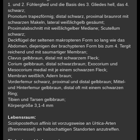
1. und 2. Fühlerglied und die Basis des 3. Gliedes hell, das 4.
schwarz;
Pronotum trapezförmig; distal schwarz, proximal braunrot mit
schwarzen Makeln, lateral weißlichgelb gesäumt;
Proximalabschnitt mit weißlichgelber Mediane; Scutellum
schwarz;
Deckflügel der seltenen makropteren Form so lang wie das
Abdomen, diejenigen der brachypteren Form bis zum 4. Tergit
reichend und mit saumartiger Membran;
Clavus gelbbraun, distal mit schwarzem Fleck;
Corium gelbbraun, distal schwarzbraun; Exocorium und
Mesocorium medial mit je einem schwarzen Fleck;
Membran weißlich, Adern braun;
Vorderfemur schwarz, proximal und distal gelbbraun; Mittel-
und Hinterfemur gelbbraun, distal oft mit einem schwarzen
Ring;
Tibien und Tarsen gelbbraun;
Körpergröße 3,1-4 mm
Lebensraum:
Scolopostethus affinis
ist vorzugsweise an
Urtica
-Arten
(Brennnessel) an halbschattigen Standorten anzutreffen.