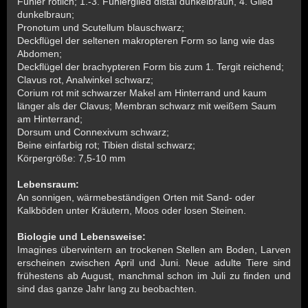
Fühler rötlich; 1.-3. Fühlerglied distal dunkelbraun, 4. Glied
dunkelbraun;
Pronotum und Scutellum blauschwarz;
Deckflügel der seltenen makropteren Form so lang wie das
Abdomen;
Deckflügel der brachypteren Form bis zum 1. Tergit reichend;
Clavus rot, Analwinkel schwarz;
Corium rot mit schwarzer Makel am Hinterrand und kaum
länger als der Clavus; Membran schwarz mit weißem Saum
am Hinterrand;
Dorsum und Connexivum schwarz;
Beine einfarbig rot; Tibien distal schwarz;
Körpergröße: 7,5-10 mm
Lebensraum:
An sonnigen, wärmebeständigen Orten mit Sand- oder
Kalkböden unter Kräutern, Moos oder losen Steinen.
Biologie und Lebensweise:
Imagines überwintern an trockenen Stellen am Boden, Larven
erscheinen zwischen April und Juni. Neue adulte Tiere sind
frühestens ab August, manchmal schon im Juli zu finden und
sind das ganze Jahr lang zu beobachten.