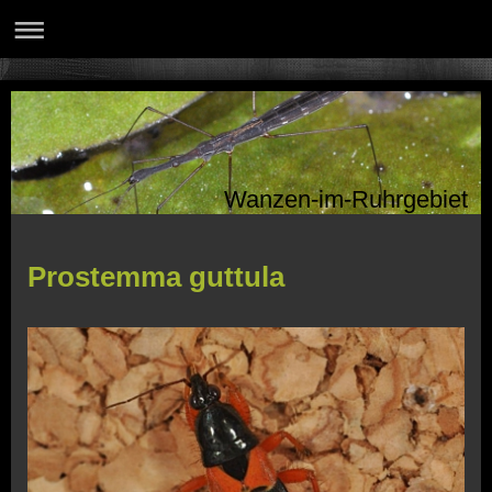
Wanzen-im-Ruhrgebiet
Prostemma guttula